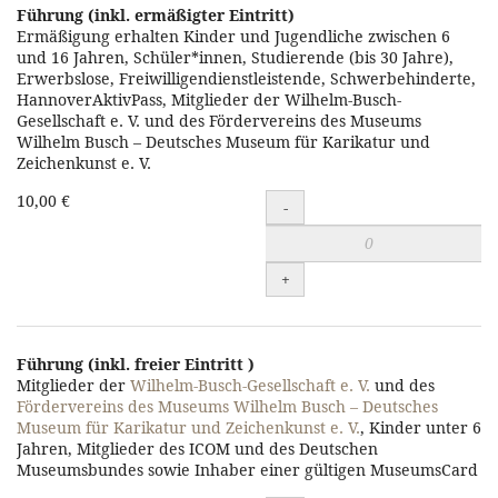
Warenkorb
Führung (inkl. ermäßigter Eintritt)
Ermäßigung erhalten Kinder und Jugendliche zwischen 6
hinzufügen
und 16 Jahren, Schüler*innen, Studierende (bis 30 Jahre),
Erwerbslose, Freiwilligendienstleistende, Schwerbehinderte,
HannoverAktivPass, Mitglieder der Wilhelm-Busch-
Gesellschaft e. V. und des Fördervereins des Museums
Wilhelm Busch – Deutsches Museum für Karikatur und
Zeichenkunst e. V.
Führung
10,00 €
-
(inkl.
ermäßigter
+
Eintritt)
zum
Warenkorb
Führung (inkl. freier Eintritt )
Mitglieder der
Wilhelm-Busch-Gesellschaft e. V.
und des
hinzufügen
Fördervereins des Museums Wilhelm Busch – Deutsches
Museum für Karikatur und Zeichenkunst e. V.
, Kinder unter 6
Jahren, Mitglieder des ICOM und des Deutschen
Museumsbundes sowie Inhaber einer gültigen MuseumsCard