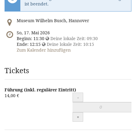
ist beendet.
Wo
Museum Wilhelm Busch, Hannover
findet
diese
Wann
So, 17. Mai 2026
Veranstaltung
findet
Beginn:
11:30
Deine lokale Zeit:
09:30
statt?
diese
Ende:
12:15
Deine lokale Zeit:
10:15
Veranstaltung
Zum Kalender hinzufügen
statt?
Tickets
Führung (inkl. regulärer Eintritt)
Führung
14,00 €
-
(inkl.
regulärer
+
Eintritt)
zum