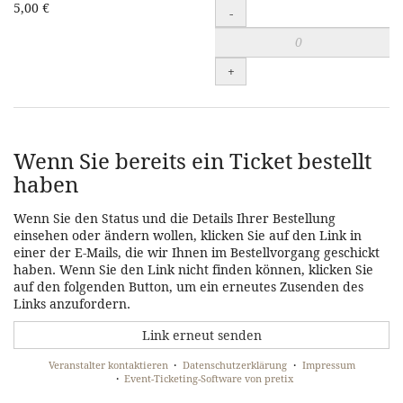
Führung
5,00 €
-
(inkl.
freier
+
Eintritt
)
zum
Wenn Sie bereits ein Ticket bestellt
Warenkorb
haben
hinzufügen
Wenn Sie den Status und die Details Ihrer Bestellung
einsehen oder ändern wollen, klicken Sie auf den Link in
einer der E-Mails, die wir Ihnen im Bestellvorgang geschickt
haben. Wenn Sie den Link nicht finden können, klicken Sie
auf den folgenden Button, um ein erneutes Zusenden des
Links anzufordern.
Link erneut senden
Veranstalter kontaktieren
Datenschutzerklärung
Impressum
Event-Ticketing-Software von pretix