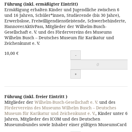
Warenkorb
Führung (inkl. ermäßigter Eintritt)
Ermäßigung erhalten Kinder und Jugendliche zwischen 6
hinzufügen
und 16 Jahren, Schüler*innen, Studierende (bis 30 Jahre),
Erwerbslose, Freiwilligendienstleistende, Schwerbehinderte,
HannoverAktivPass, Mitglieder der Wilhelm-Busch-
Gesellschaft e. V. und des Fördervereins des Museums
Wilhelm Busch – Deutsches Museum für Karikatur und
Zeichenkunst e. V.
Führung
10,00 €
-
(inkl.
ermäßigter
+
Eintritt)
zum
Warenkorb
Führung (inkl. freier Eintritt )
Mitglieder der
Wilhelm-Busch-Gesellschaft e. V.
und des
hinzufügen
Fördervereins des Museums Wilhelm Busch – Deutsches
Museum für Karikatur und Zeichenkunst e. V.
, Kinder unter 6
Jahren, Mitglieder des ICOM und des Deutschen
Museumsbundes sowie Inhaber einer gültigen MuseumsCard