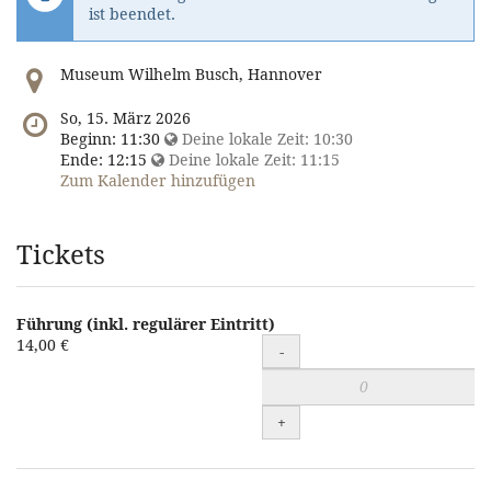
ist beendet.
Wo
Museum Wilhelm Busch, Hannover
findet
diese
Wann
So, 15. März 2026
Veranstaltung
findet
Beginn:
11:30
Deine lokale Zeit:
10:30
statt?
diese
Ende:
12:15
Deine lokale Zeit:
11:15
Veranstaltung
Zum Kalender hinzufügen
statt?
Tickets
Führung (inkl. regulärer Eintritt)
Führung
14,00 €
-
(inkl.
regulärer
+
Eintritt)
zum