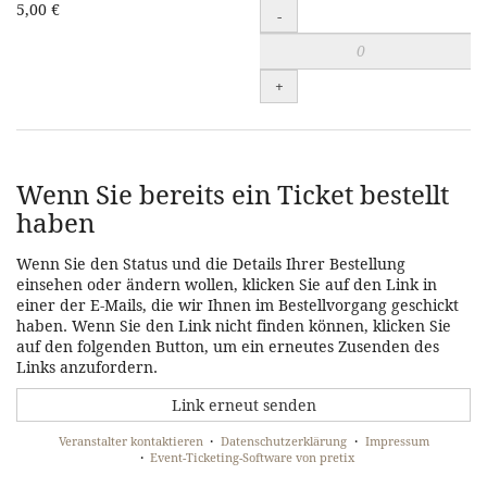
Führung
5,00 €
-
(inkl.
freier
+
Eintritt
)
zum
Wenn Sie bereits ein Ticket bestellt
Warenkorb
haben
hinzufügen
Wenn Sie den Status und die Details Ihrer Bestellung
einsehen oder ändern wollen, klicken Sie auf den Link in
einer der E-Mails, die wir Ihnen im Bestellvorgang geschickt
haben. Wenn Sie den Link nicht finden können, klicken Sie
auf den folgenden Button, um ein erneutes Zusenden des
Links anzufordern.
Link erneut senden
Veranstalter kontaktieren
Datenschutzerklärung
Impressum
Event-Ticketing-Software von pretix