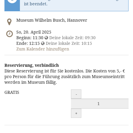
ist beendet.
Wo
Museum Wilhelm Busch, Hannover
findet
diese
Wann
So, 20. April 2025
Veranstaltung
findet
Beginn:
11:30
Deine lokale Zeit:
09:30
statt?
diese
Ende:
12:15
Deine lokale Zeit:
10:15
Veranstaltung
Zum Kalender hinzufügen
statt?
Reservierung, verbindlich
Unkategorisierte
Diese Reservierung ist für Sie kostenlos. Die Kosten von 5,- €
pro Person für die Führung zusätzlich zum Museumseintritt
Produkte
werden im Museum fällig.
Reservierung,
GRATIS
-
verbindlich
zum
+
Warenkorb
hinzufügen