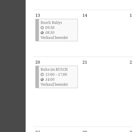
13
14
1
Busch Babys
09:30
08:30
Verkauf beendet
20
21
2
Ruhe im BUSCH
b
15:00
–
17:00
i
14:00
s
Verkauf beendet