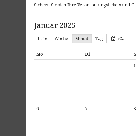
Sichern Sie sich Ihre Veranstaltungstickets und G
Januar 2025
Liste
Woche
Monat
Tag
iCal
Montag
Dienstag
Mo
Di
Kalender
1
6
7
8