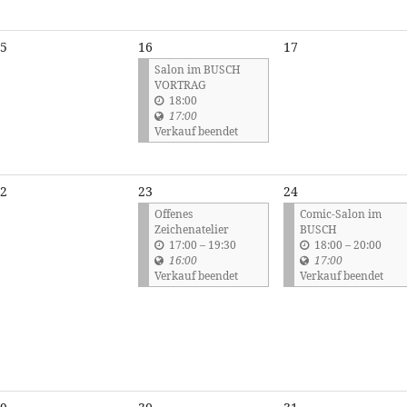
5
16
17
Salon im BUSCH
VORTRAG
18:00
17:00
Verkauf beendet
2
23
24
Offenes
Comic-Salon im
Zeichenatelier
BUSCH
b
b
17:00
–
19:30
18:00
–
20:00
i
i
16:00
17:00
s
s
Verkauf beendet
Verkauf beendet