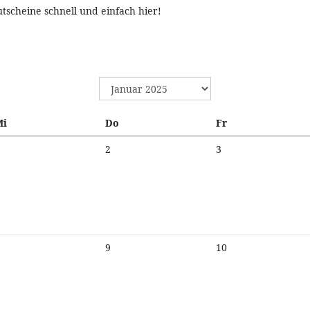
utscheine schnell und einfach hier!
Mittwoch
Donnerstag
Freitag
Mi
Do
Fr
2
3
9
10