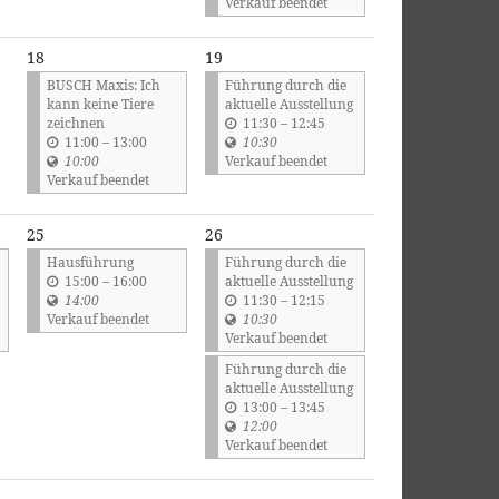
Verkauf beendet
18
19
BUSCH Maxis: Ich
Führung durch die
kann keine Tiere
aktuelle Ausstellung
b
zeichnen
11:30
–
12:45
b
i
11:00
–
13:00
10:30
i
s
10:00
Verkauf beendet
s
Verkauf beendet
25
26
Hausführung
Führung durch die
b
15:00
–
16:00
aktuelle Ausstellung
i
b
14:00
11:30
–
12:15
s
i
Verkauf beendet
10:30
s
Verkauf beendet
Führung durch die
aktuelle Ausstellung
b
13:00
–
13:45
i
12:00
s
Verkauf beendet